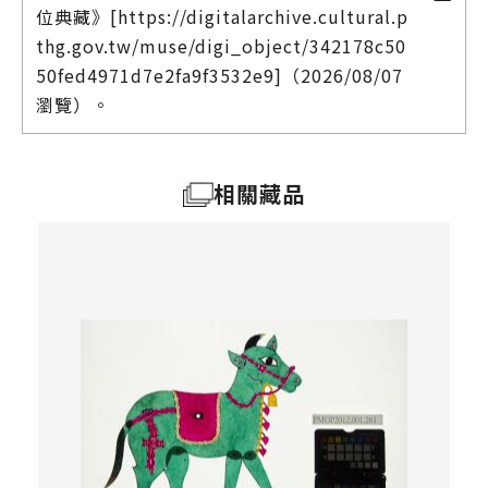
位典藏》[https://digitalarchive.cultural.p
thg.gov.tw/muse/digi_object/342178c50
50fed4971d7e2fa9f3532e9]（2026/08/07
瀏覽）。
相關藏品