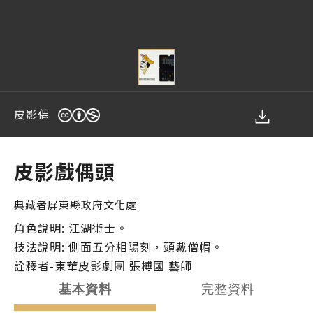
皮影偶
您在這裡
皮影戲偶頭
典藏者
屏東縣政府文化處
角色說明: 江湖術士。
技法說明: 側面五分相陽刻，頭戴僧帽。
詮釋者-東華皮影劇團 張榑國 藝師
基本資料
完整資料