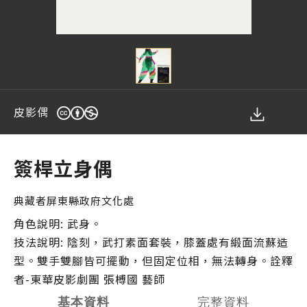
皮影偶
您在這裡
簽桿立身偶
典藏者
屏東縣政府文化處
角色說明: 武身。
技法說明: 陰刻，武打素面套裝，膝蓋處有緞面流蘇造
型。雙手雙腳皆可擺動，但固定位相，無法轉身。詮釋
者-東華皮影劇團 張榑國 藝師
基本資料
完整資料