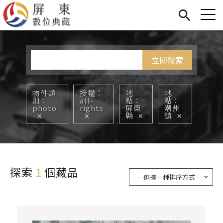
Jump to Main content
Jump to Navigation
首頁
您在這裡
展覽
藏品
關於我們
物件類
授權
地
地
別
all-
點
點
photo
rights
屏東
潮州
縣
鎮
探索
1
個藏品