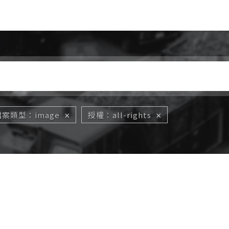
Jump to Main content
Jump to Navigation
檔案類型
image
授權
all-rights