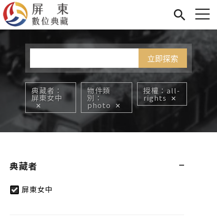
Jump to Main content
Jump to Navigation
首頁
您在這裡
展覽
藏品
關於我們
典藏者
物件類
授權
all-
屏東女中
別
rights
photo
典藏者
屏東女中