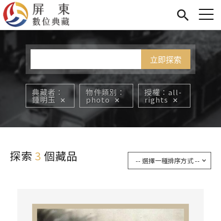
Jump to Main content
Jump to Navigation
首頁
您在這裡
展覽
藏品
關於我們
典藏者
物件類別
授權
all-
鍾明玉
photo
rights
探索
3
個藏品