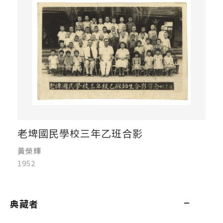
老埤國民學校三年乙班合影
黃榮輝
1952
典藏者