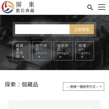
Jump to Main content
Jump to Navigation
首頁
您在這裡
展覽
藏品
關於我們
典藏
物件類
檔案類
授權
者
別
型
all-
黃榮
photo
image
rights
輝
探索
1
個藏品