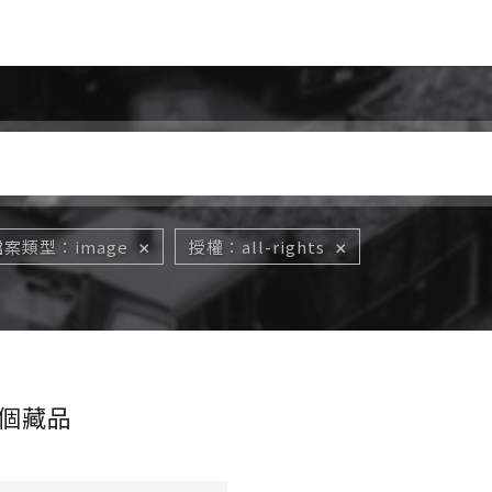
Jump to Main content
Jump to Navigation
檔案類型
image
授權
all-rights
個藏品