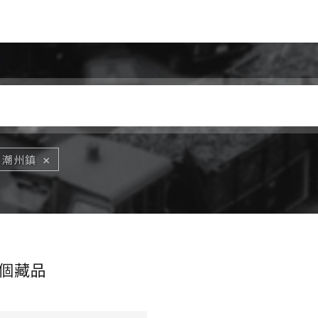
Jump to Main content
Jump to Navigation
潮州鎮
個藏品