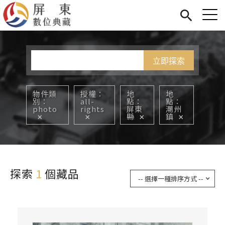
Jump to Main content
Jump to Navigation
首頁
您在這裡
展覽
藏品
關於我們
物件類
授權
地
地
別
all-
點
點
photo
rights
屏東
潮州
縣
鎮
探索
1
個藏品