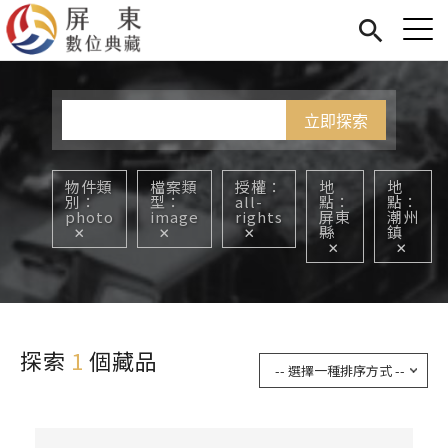
Jump to Main content
Jump to Navigation
首頁
您在這裡
展覽
藏品
關於我們
物件類
檔案類
授權
地
地
別
型
all-
點
點
photo
image
rights
屏東
潮州
縣
鎮
探索
1
個藏品