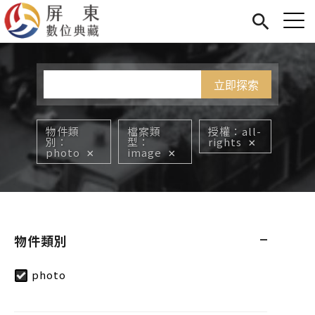
Jump to Main content
Jump to Navigation
首頁
您在這裡
展覽
藏品
關於我們
物件類
檔案類
授權
all-
別
型
rights
photo
image
物件類別
photo