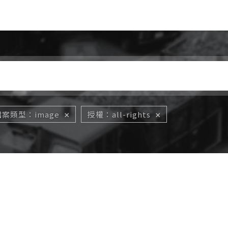
Jump to Main content
Jump to Navigation
檔案類型
image
授權
all-rights