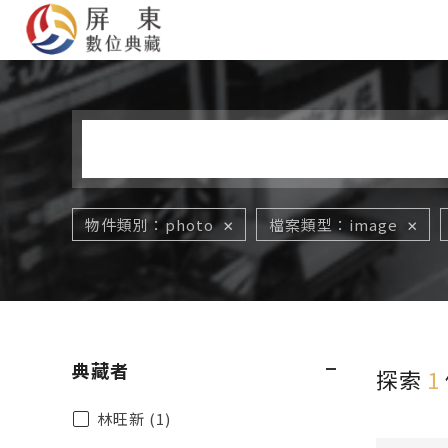
您在這裡
物件類別
photo
檔案類型
image
典藏者
探索
1
林旺新 (1)