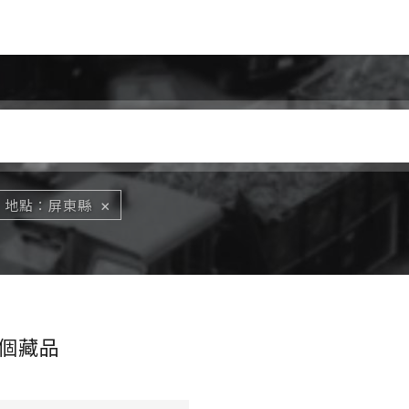
Jump to Main content
Jump to Navigation
地點
屏東縣
個藏品