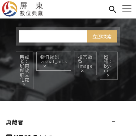
Jump to Main content
Jump to Navigation
首頁
您在這裡
展覽
藏品
關於我們
典藏
物件類別
檔案類
授
者
visual_arts
型
權
屏東
image
by-
縣政
nc
府文
化處
典藏者