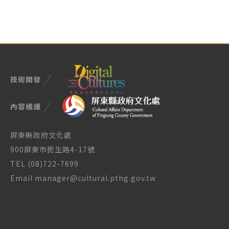
技術開發
內容維護
屏東縣政府文化處
900屏東市民生路4-17號
TEL (08)722-7699
Email manager@cultural.pthg.gov.tw
授權與使用說明
隱私權政策