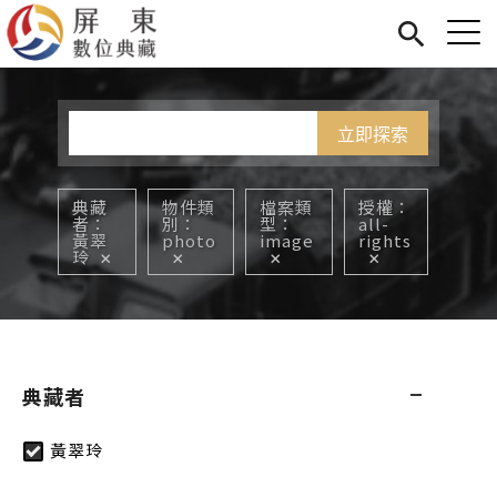
Jump to Main content
Jump to Navigation
首頁
您在這裡
展覽
藏品
關於我們
典藏
物件類
檔案類
授權
者
別
型
all-
黃翠
photo
image
rights
玲
典藏者
黃翠玲