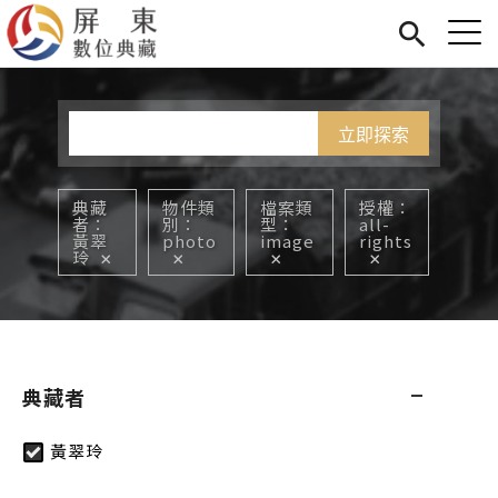
Jump to Main content
Jump to Navigation
首頁
您在這裡
展覽
藏品
關於我們
典藏
物件類
檔案類
授權
者
別
型
all-
黃翠
photo
image
rights
玲
典藏者
黃翠玲