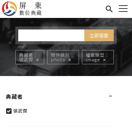
Jump to Main content
Jump to Navigation
首頁
您在這裡
展覽
藏品
關於我們
典藏者
物件類別
檔案類型
張武傑
photo
image
典藏者
張武傑