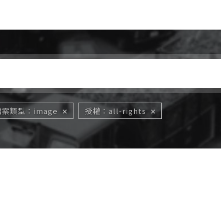
Jump to Main content
Jump to Navigation
檔案類型
image
授權
all-rights