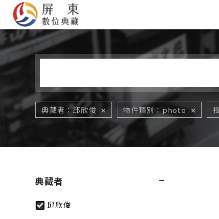
您在這裡
典藏者
邱欣俊
物件類別
photo
典藏者
邱欣俊