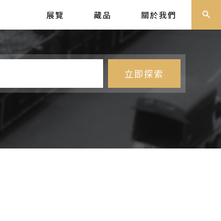
展覽
藏品
關於我們