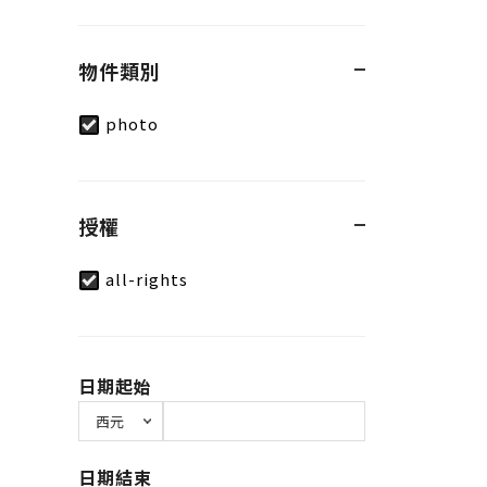
物件類別
photo
授權
all-rights
日期起始
日期結束