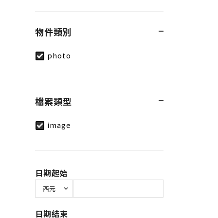
物件類別
photo
檔案類型
image
日期起始
日期結束