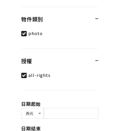
物件類別
photo
授權
all-rights
日期起始
日期結束