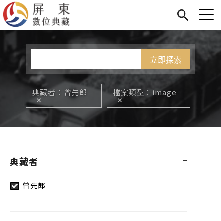
Jump to Main content
Jump to Navigation
首頁
您在這裡
展覽
藏品
關於我們
典藏者
曾先郎
檔案類型
image
典藏者
曾先郎