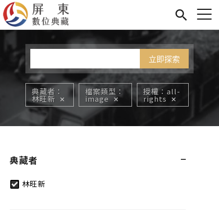
Jump to Main content
Jump to Navigation
首頁
您在這裡
展覽
藏品
關於我們
典藏者
檔案類型
授權
all-
林旺新
image
rights
典藏者
林旺新