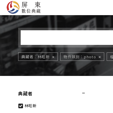
您在這裡
典藏者
林旺新
物件類別
photo
典藏者
林旺新