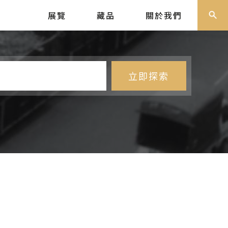
展覽
藏品
關於我們