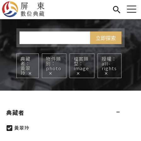
Jump to Main content
Jump to Navigation
首頁
您在這裡
展覽
藏品
關於我們
典藏
物件類
檔案類
授權
者
別
型
all-
黃翠
photo
image
rights
玲
典藏者
黃翠玲