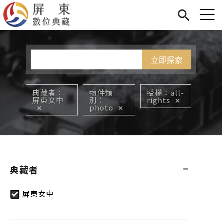
Jump to Main content
Jump to Navigation
首頁
您在這裡
展覽
藏品
關於我們
典藏者
物件類
授權
all-
屏東女中
別
rights
photo
典藏者
屏東女中