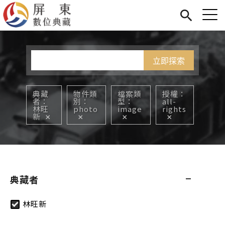
Jump to Main content
Jump to Navigation
首頁
您在這裡
展覽
藏品
關於我們
典藏
物件類
檔案類
授權
者
別
型
all-
林旺
photo
image
rights
新
典藏者
林旺新