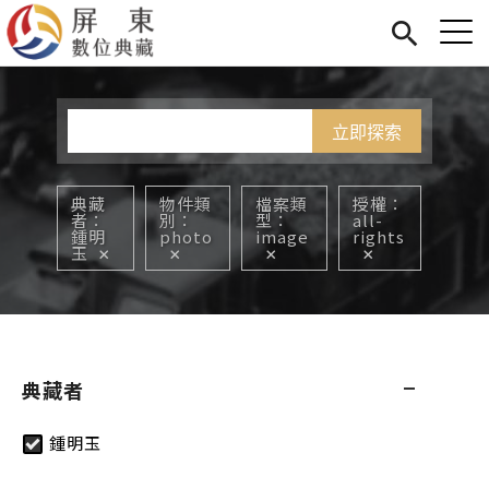
Jump to Main content
Jump to Navigation
首頁
您在這裡
展覽
藏品
關於我們
典藏
物件類
檔案類
授權
者
別
型
all-
鍾明
photo
image
rights
玉
典藏者
鍾明玉