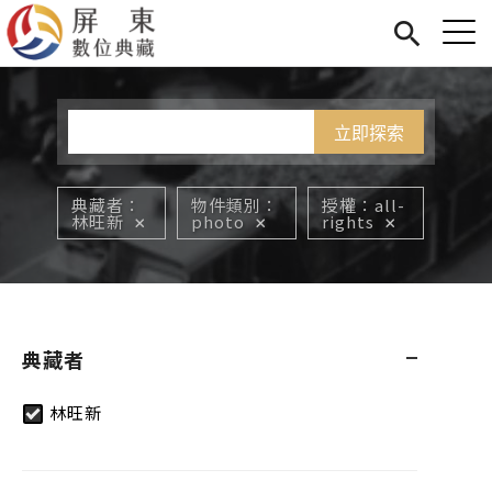
Jump to Main content
Jump to Navigation
首頁
您在這裡
展覽
藏品
關於我們
典藏者
物件類別
授權
all-
林旺新
photo
rights
典藏者
林旺新