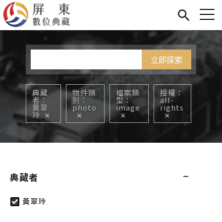
Jump to Main content
Jump to Navigation
首頁
您在這裡
展覽
藏品
關於我們
典藏
物件類
檔案類
授權
者
別
型
all-
黃翠
photo
image
rights
玲
典藏者
黃翠玲