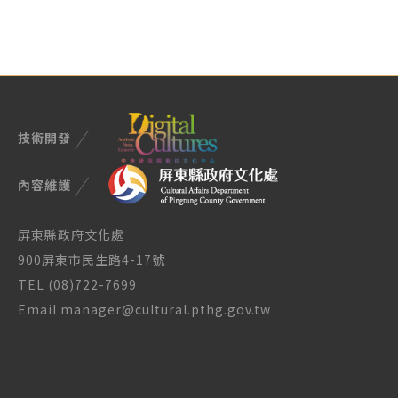
技術開發
內容維護
屏東縣政府文化處
900屏東市民生路4-17號
TEL (08)722-7699
Email manager@cultural.pthg.gov.tw
授權與使用說明
隱私權政策