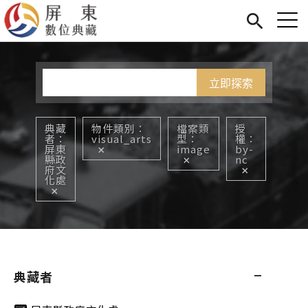
Jump to Main content
Jump to Navigation
首頁
您在這裡
展覽
藏品
關於我們
典藏
物件類別
檔案類
授
者
visual_arts
型
權
屏東
image
by-
縣政
nc
府文
化處
典藏者