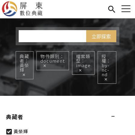
Jump to Main content
Jump to Navigation
首頁
您在這裡
展覽
藏品
關於我們
典藏
物件類別
檔案類
授
者
document
型
權
黃榮
image
by-
輝
nc-
nd
典藏者
黃榮輝