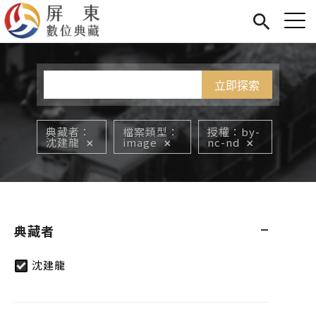
Jump to Main content
Jump to Navigation
首頁
您在這裡
展覽
藏品
關於我們
典藏者
檔案類型
授權
by-
沈建龍
image
nc-nd
典藏者
沈建龍