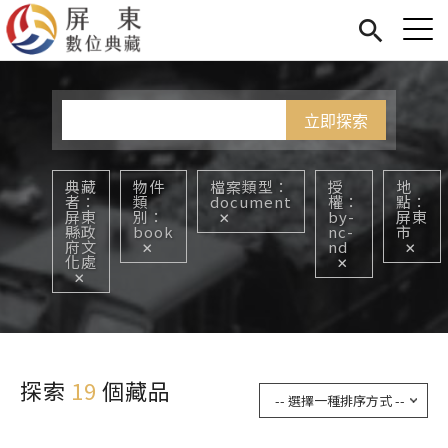
Jump to Main content
Jump to Navigation
首頁
您在這裡
展覽
藏品
關於我們
典藏
物件
檔案類型
授
地
者
類
document
權
點
屏東
別
by-
屏東
縣政
book
nc-
市
府文
nd
化處
探索
19
個藏品