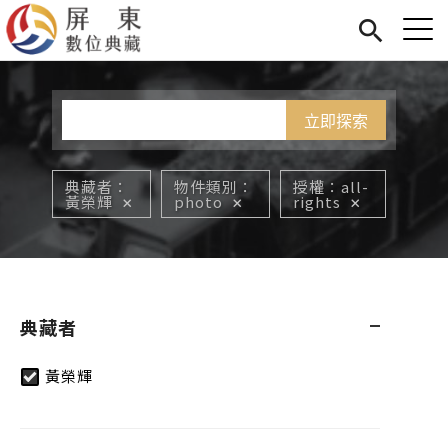
Jump to Main content
Jump to Navigation
首頁
您在這裡
展覽
藏品
關於我們
典藏者
物件類別
授權
all-
黃榮輝
photo
rights
典藏者
黃榮輝