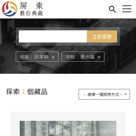
Jump to Main content
Jump to Navigation
首頁
您在這裡
展覽
藏品
關於我們
地點
屏東縣
地點
潮州鎮
探索
1
個藏品