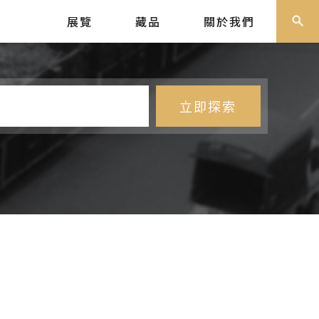
展覽
藏品
關於我們