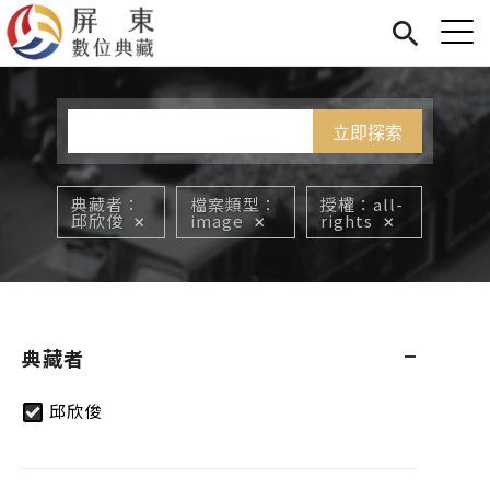
Jump to Main content
Jump to Navigation
首頁
您在這裡
展覽
藏品
關於我們
典藏者
檔案類型
授權
all-
邱欣俊
image
rights
典藏者
邱欣俊