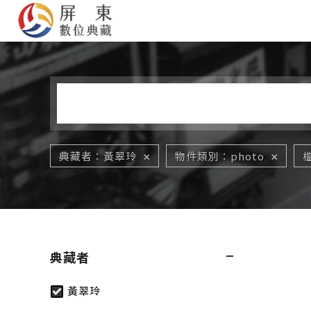
您在這裡
典藏者
黃翠玲
物件類別
photo
典藏者
黃翠玲