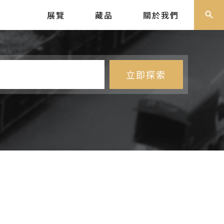
展覽
藏品
關於我們