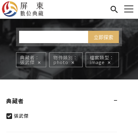
Jump to Main content
Jump to Navigation
首頁
您在這裡
展覽
藏品
關於我們
典藏者
物件類別
檔案類型
張武傑
photo
image
典藏者
張武傑