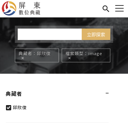
Jump to Main content
Jump to Navigation
首頁
您在這裡
展覽
藏品
關於我們
典藏者
邱欣俊
檔案類型
image
典藏者
邱欣俊