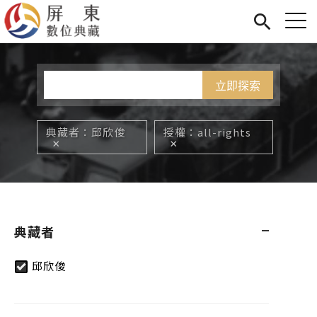
Jump to Main content
Jump to Navigation
首頁
您在這裡
展覽
藏品
關於我們
典藏者
邱欣俊
授權
all-rights
典藏者
邱欣俊