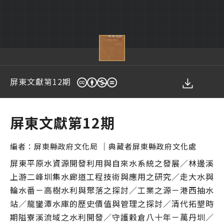
屏東文獻第12期
您在這裡
屏東文獻第12期
｜
編者：
屏東縣政府文化局
典藏者
屏東縣政府文化處
屏東平原水資源開發利用與自來水系統之發展／林邊溪
上游二峰圳集水廊道工程技術與應用之研究／走大水與
輪水番－高樹水利與聚落之探討／工業之源－港西抽水
站／龍鑾潭水庫的歷史價值與管理之探討／清代拓墾時
期隘寮溪流域之水利開發／守護穀倉八十年－萬丹圳／