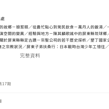
化處
的故鄉－娘惹糕／從農忙點心到常民飲食－萬丹人的飯湯／
演空間的變異／經驗與地方－陳其麟歌謠中的屏東縣琉球鄉
關於屏東縣縣定古蹟－宗聖公祠的若干歷史探析／墾丁國家
猴廳之宗教狀況／屏東子弟扶桑行：日本戰時台灣少年工憶往／2
完整資料
第17期
書