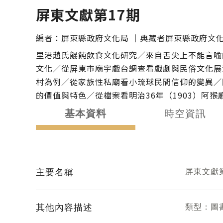
您在這裡
屏東文獻第17期
編者：
屏東縣政府文化局
｜
典藏者
屏東縣政府文
里港趙氏餛飩飲食文化研究／來自舌尖上不能言喻
文化／從屏東市廟宇戲台調查看戲劇與民俗文化展
村為例／從家族性私廟看小琉球民間信仰的變異／
的價值與特色／從檔案看明治36年（1903）阿
基本資料
時空資訊
主要名稱
屏東文獻
其他內容描述
類型：
圖