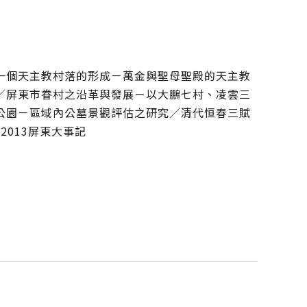
一個天主教村落的形成－萬金與聖母聖殿的天主教
／屏東市眷村之沿革與發展－以大鵬七村、凌雲三
公園－區域內公墓景觀評估之研究／清代恒春三賦
013屏東大事記