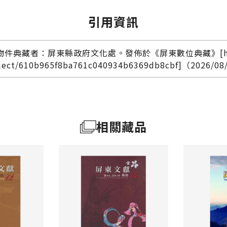
引用資訊
者：屏東縣政府文化處。發佈於《屏東數位典藏》[https://dig
_object/610b965f8ba761c040934b6369db8cbf]（2026
相關藏品