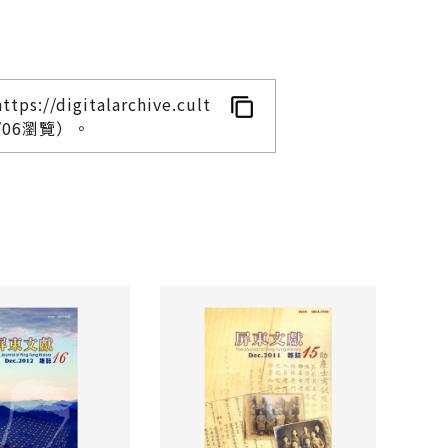
italarchive.cult
/08/06瀏覽）。