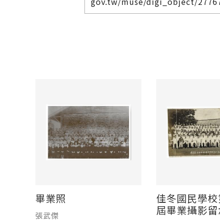
gov.tw/muse/digi_object/27
畢業照
佳冬國民學校
屆畢業攝影留
張武傑