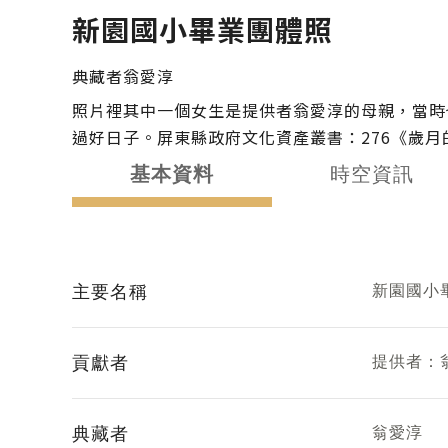
您在這裡
新園國小畢業團體照
典藏者
翁愛淳
照片裡其中一個女生是提供者翁愛淳的母親，當時
過好日子。屏東縣政府文化資產叢書：276《歲
基本資料
時空資訊
主要名稱
新園國小
貢獻者
提供者：
典藏者
翁愛淳