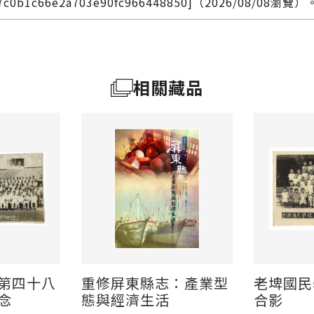
767c0b1c66e2a703e90fc966448850]（2026/08/08瀏覽）
相關藏品
第四十八
重修屏東縣志：產業型
老埤國民
念
態與經濟生活
合影