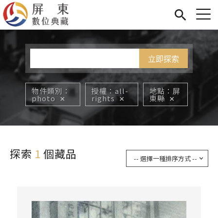
Jump to Main content
Jump to Navigation
首頁
您在這裡
展覽
藏品
關於我們
物件類別
授權
all-
地點
屏
photo
rights
東縣
探索
1
個藏品