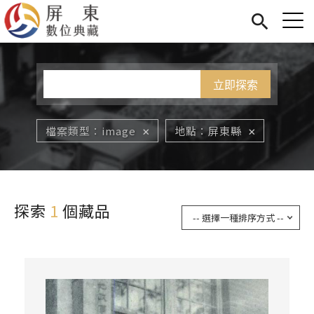
Jump to Main content
Jump to Navigation
首頁
您在這裡
展覽
藏品
關於我們
檔案類型
image
地點
屏東縣
探索
1
個藏品