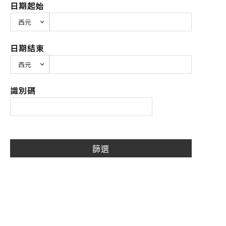
日期起始
日期結束
識別碼