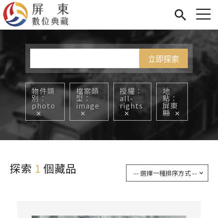
Jump to Main content
Jump to Navigation
首頁
您在這裡
展覽
藏品
關於我們
物件類
檔案類
授權
地
別
型
all-
點
photo
image
rights
屏東
縣
探索
1
個藏品